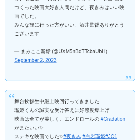
つくった映画大好き人間だけど、夜きみはいい映
画でした。
みんな観に行った方がいい。酒井監督ありがとう
ございます
— まみここ新垢 (@UXM5nBdTTcbaUbH)
September 2, 2023
舞台挨拶生中継上映回行ってきました
瑠姫くんの誠実な受け答えに好感度爆上げ
映画は全てが美しく、エンドロールの
#Gradation
がまたいい✨️
ステキな映画でした✨️
#夜きみ
#白岩瑠姫
#JO1