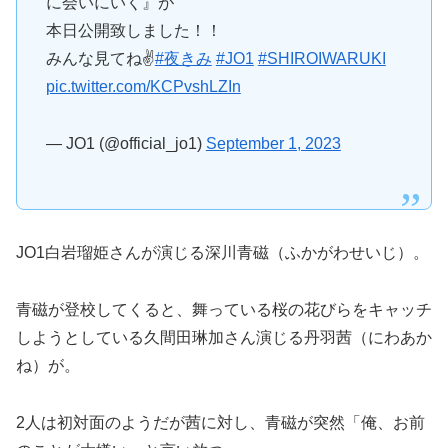
に会いにいく』が
本日公開致しました！！
みんな見てね✌
#夜きみ
#JO1
#SHIROIWARUKI
pic.twitter.com/KCPvshLZIn
— JO1 (@official_jo1)
September 1, 2023
JO1白岩瑠姫さんが演じる深川青磁（ふかがわせいじ）。
青磁が登校してくると、舞っている桜の花びらをキャッチ
しようとしている久間田琳加さん演じる丹羽茜（にわあか
ね）が。
2人は初対面のようだが茜に対し、青磁が突然「俺、お前