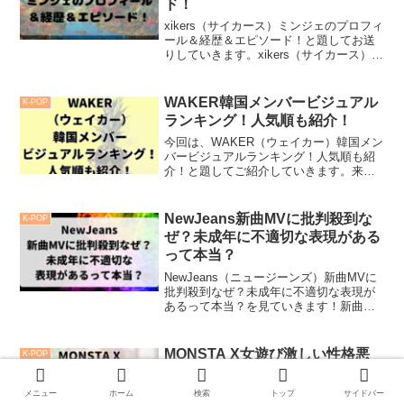
ド！
xikers（サイカース）ミンジェのプロフィ
ール＆経歴＆エピソード！と題してお送
りしていきます。xikers（サイカース）
は、2023年3月にデビューしたばかりの
10人グループです。その中でもリーダー
のミンジェは最年長で、みんなのお父さ
WAKER韓国メンバービジュアル
K-POP
ん的...
ランキング！人気順も紹介！
今回は、WAKER（ウェイカー）韓国メン
バービジュアルランキング！人気順も紹
介！と題してご紹介していきます。来年
2024年1月8日にデビュー予定の韓国の6
人組ボーイズグループWAKERのビジュア
ルランキングを見ていきます。デビュー
NewJeans新曲MVに批判殺到な
K-POP
前のグルー...
ぜ？未成年に不適切な表現がある
って本当？
NewJeans（ニュージーンズ）新曲MVに
批判殺到なぜ？未成年に不適切な表現が
あるって本当？を見ていきます！新曲の
MVに性的なシーンがあるとして、不適切
だと討論が広がりプロデューサーである
ミンヒジンに批判が殺到するまでに発展
MONSTA X女遊び激しい性格悪
K-POP
しているようで...
い？活動休止や脱退は仲悪いか
ら？
メニュー
ホーム
検索
トップ
サイドバー