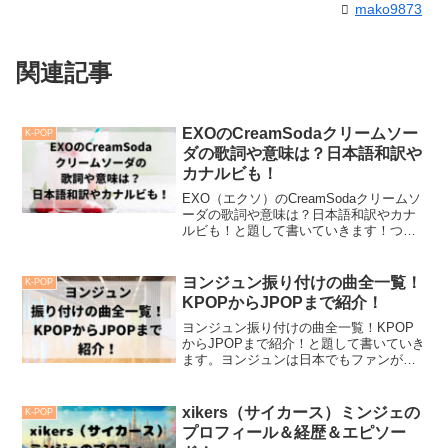
mako9873
関連記事
EXOのCreamSodaクリームソー
K-POP
ダの歌詞や意味は？日本語和訳や
カナルビも！
EXO（エクソ）のCreamSodaクリームソ
ーダの歌詞や意味は？日本語和訳やカナ
ルビも！と題して書いていきます！つい
に新曲来ましたね！大人の魅力がぎっし
り詰まっていて見ているこちらはたまら
ない気持ちになります！とても綺麗な高
ヨンジュン振り付けの曲全一覧！
K-POP
音も健在で、メ...
KPOPからJPOPまで紹介！
ヨンジュン振り付けの曲全一覧！KPOP
からJPOPまで紹介！と題して書いていき
ます。ヨンジュンは日本でもファンが多
く、「ヨンジュン先生」と呼ばれ親しま
れています！ヨンジュンのダンスにはど
のような特徴があるのでしょうか？
xikers（サイカース）ミンジェの
K-POP
KPOPやJPOPの楽...
プロフィール＆経歴＆エピソー