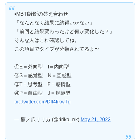
▪️MBTI診断の答え合わせ
「なんとなく結果に納得いかない」
「前回と結果変わったけど何が変化した？」
そんな人はこれ確認してね。
この項目でタイプが分類されてるよ〜
①E＝外向型 I＝内向型
②S＝感覚型 N＝直感型
③T＝思考型 F＝感情型
④P＝自由型 J＝規範型
pic.twitter.com/Dll4likwTg
— 鷹ノ爪リリカ (@ririka_rrk)
May 21, 2022