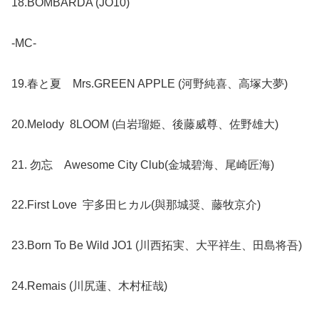
18.BOMBARDA (JO10)
-MC-
19.春と夏 Mrs.GREEN APPLE (河野純喜、高塚大夢)
20.Melody 8LOOM (白岩瑠姫、後藤威尊、佐野雄大)
21. 勿忘 Awesome City Club(金城碧海、尾崎匠海)
22.First Love 宇多田ヒカル(與那城奨、藤牧京介)
23.Born To Be Wild JO1 (川西拓実、大平祥生、田島将吾)
24.Remais (川尻蓮、木村柾哉)