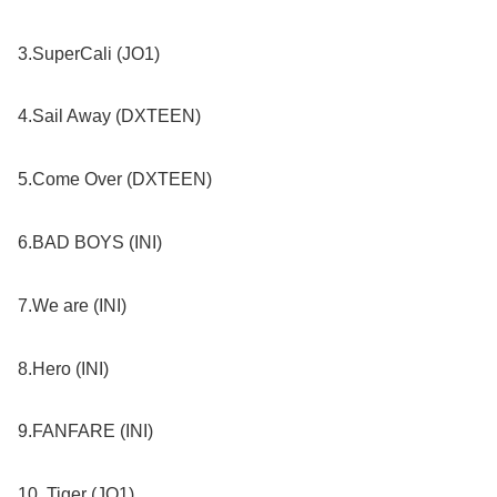
3.SuperCali (JO1)
4.Sail Away (DXTEEN)
5.Come Over (DXTEEN)
6.BAD BOYS (INI)
7.We are (INI)
8.Hero (INI)
9.FANFARE (INI)
10. Tiger (JO1)