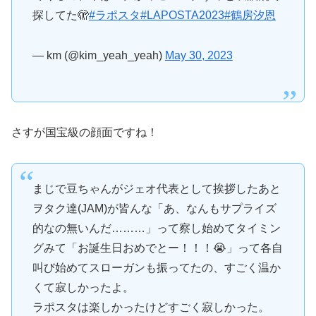
探してた🫣
#ラポスタ
#LAPOSTA2023
#鶴房汐恩
— km (@kim_yeah_yeah)
May 30, 2023
さすが国宝級の顔面ですね！
まじで豆ちゃんがジェオ代表として挨拶したあと
ヲタク達(JAM)が皆んな「あ、なんもサプライズ
的なの無いんだ………」って察し始めてタイミン
グみて「お誕生日おめでとー！！！😭」って各自
叫び始めてスローガンも振ってたの、すごく温か
くて寂しかったよ。
ラポスタは楽しかったけどすごく寂しかった。