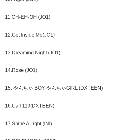
11.OH-EH-OH (JO1)
12.Get Inside Me(JO1)
13.Dreaming Night (JO1)
14.Rose (JO1)
15. やんちゃ BOY やんちゃGIRL (DXTEEN)
16.Call 119(DXTEEN)
17.Shine A Light (INI)