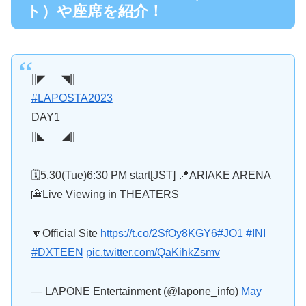
ト）や座席を紹介！
||◤ ◥||
#LAPOSTA2023
DAY1
||◣ ◢||
🗓5.30(Tue)6:30 PM start[JST] 📍ARIAKE ARENA
🎦Live Viewing in THEATERS
🔽Official Site
https://t.co/2SfOy8KGY6
#JO1
#INI
#DXTEEN
pic.twitter.com/QaKihkZsmv
— LAPONE Entertainment (@lapone_info)
May