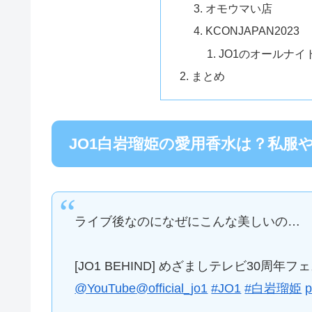
オモウマい店
KCONJAPAN2023
JO1のオールナイ
まとめ
JO1白岩瑠姫の愛用香水は？私服
ライブ後なのになぜにこんな美しいの…
[JO1 BEHIND] めざましテレビ30周年フ
@YouTube
@official_jo1
#JO1
#白岩瑠姫
p