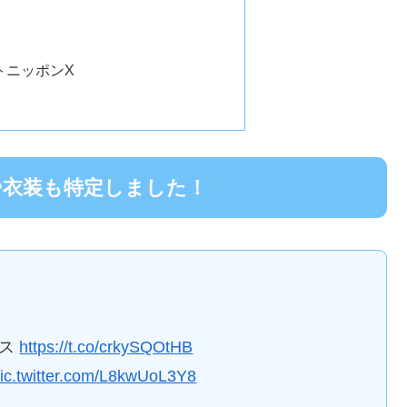
トニッポンX
や衣装も特定しました！
ェス
https://t.co/crkySQOtHB
ic.twitter.com/L8kwUoL3Y8