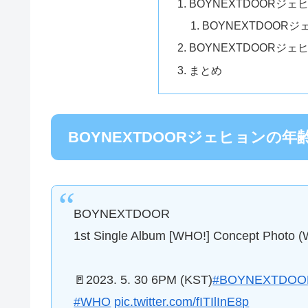
BOYNEXTDOORジ
BOYNEXTDOOR
BOYNEXTDOORジ
まとめ
BOYNEXTDOORジェヒョンの
BOYNEXTDOOR
1st Single Album [WHO!] Concept Photo (
🚪2023. 5. 30 6PM (KST)
#BOYNEXTDOO
#WHO
pic.twitter.com/fITIlInE8p