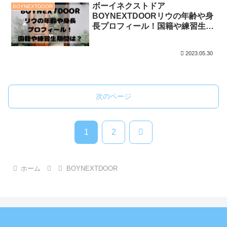
ボーイネクストドア
BOYNEXTDOOR
BOYNEXTDOORリウの年齢や身
長プロフィール！国籍や練習生期
間は？
2023.05.30
次のページ
次
1
2
へ
ホーム
BOYNEXTDOOR