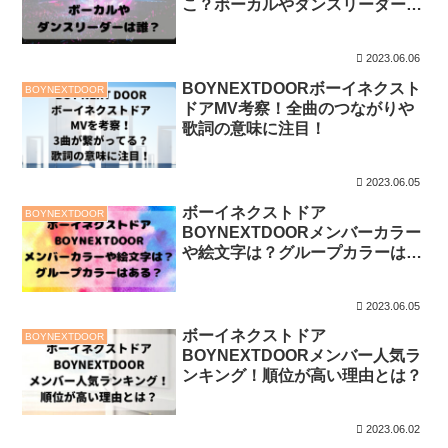
こ？ボーカルやダンスリーダーは
誰？
2023.06.06
BOYNEXTDOORボーイネクスト
BOYNEXTDOOR
ドアMV考察！全曲のつながりや
歌詞の意味に注目！
2023.06.05
ボーイネクストドア
BOYNEXTDOOR
BOYNEXTDOORメンバーカラー
や絵文字は？グループカラーはあ
る？
2023.06.05
ボーイネクストドア
BOYNEXTDOOR
BOYNEXTDOORメンバー人気ラ
ンキング！順位が高い理由とは？
2023.06.02