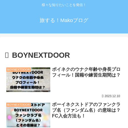
様々な知りたいことを発信！
旅する！Makoブログ
BOYNEXTDOOR
ボイネクのウナク年齢や身長プロ
BOYNEXTDOOR
フィール！国籍や練習生期間は？
2023.12.10
ボーイネクストドアのファンクラ
BOYNEXTDOOR
ブ名（ファンダム名）の意味は？
FC入会方法も！