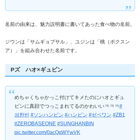
名前の由来は、魅力説明書に書いてあった食べ物の名前。
ジウンは「サムギョプサル」、ユジンは「桃（ボクスン
ア）」を組み合わせた名前です。
Pズ ハオ×ギュビン
めちゃくちゃかっこ付けてキメたのにハオとギュ
ビンに真顔でつっこまれてるのかわいいㅋㅋㅋ
#
성한빈
#ソンハンビン
#ハンビン
#ゼベワン
#ZB1
#ZEROBASEONE
#SUNGHANBIN
pic.twitter.com/0acQqWYwVK