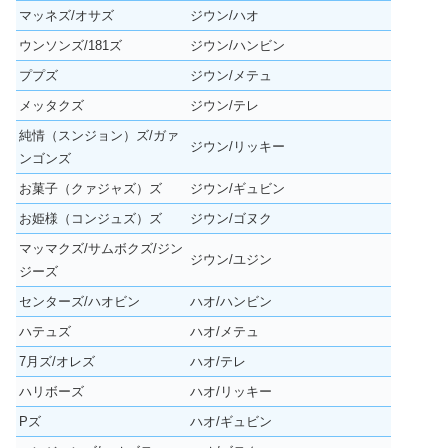
マッネズ/オサズ
ジウン/ハオ
ウンソンズ/181ズ
ジウン/ハンビン
ププズ
ジウン/メテュ
メッタクズ
ジウン/テレ
純情（スンジョン）ズ/ガァ
ジウン/リッキー
ンゴンズ
お菓子（クァジャズ）ズ
ジウン/ギュビン
お姫様（コンジュズ）ズ
ジウン/ゴヌク
マッマクズ/サムボクズ/ジン
ジウン/ユジン
ジーズ
センターズ/ハオビン
ハオ/ハンビン
ハテュズ
ハオ/メテュ
7月ズ/オレズ
ハオ/テレ
ハリボーズ
ハオ/リッキー
Pズ
ハオ/ギュビン