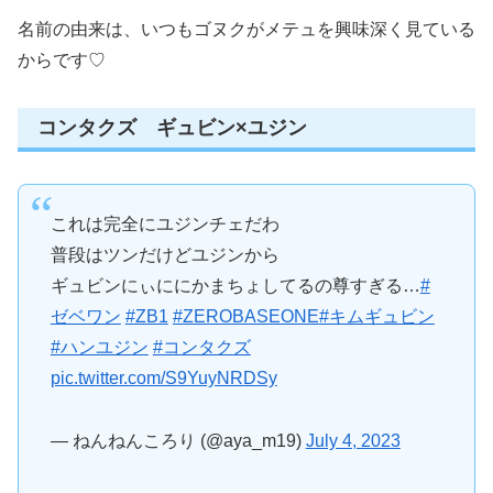
名前の由来は、いつもゴヌクがメテュを興味深く見ている
からです♡
コンタクズ ギュビン×ユジン
これは完全にユジンチェだわ
普段はツンだけどユジンから
ギュビンにぃににかまちょしてるの尊すぎる…
#
ゼベワン
#ZB1
#ZEROBASEONE
#キムギュビン
#ハンユジン
#コンタクズ
pic.twitter.com/S9YuyNRDSy
— ねんねんころり (@aya_m19)
July 4, 2023