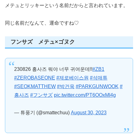
メテュとリッキーという名前だからと言われています。
同じ名前だなんて、運命ですね♡
フンサズ メテュ×ゴヌク
230826 흥사즈 뭐야 너무 귀여운데!!
#ZB1
#ZEROBASEONE
#제로베이스원
#석매튜
#SEOKMATTHEW
#박건욱
#PARKGUNWOOK
#
흥사즈
#フンサズ
pic.twitter.com/PT6OOxMI4g
— 튜풍기 (@smattechuu)
August 30, 2023