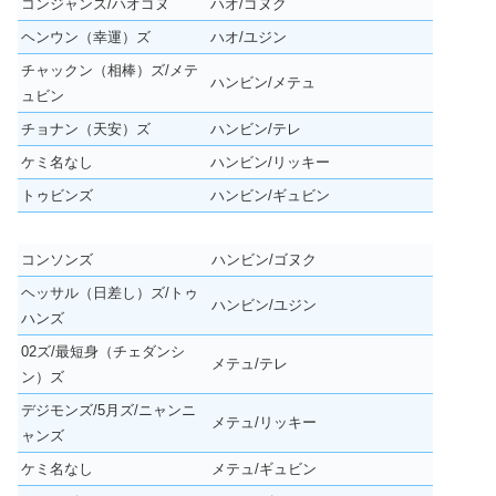
コンジャンズ/ハオゴヌ
ハオ/ゴヌク
ヘンウン（幸運）ズ
ハオ/ユジン
チャックン（相棒）ズ/メテ
ハンビン/メテュ
ュビン
チョナン（天安）ズ
ハンビン/テレ
ケミ名なし
ハンビン/リッキー
トゥビンズ
ハンビン/ギュビン
コンソンズ
ハンビン/ゴヌク
ヘッサル（日差し）ズ/トゥ
ハンビン/ユジン
ハンズ
02ズ/最短身（チェダンシ
メテュ/テレ
ン）ズ
デジモンズ/5月ズ/ニャンニ
メテュ/リッキー
ャンズ
ケミ名なし
メテュ/ギュビン