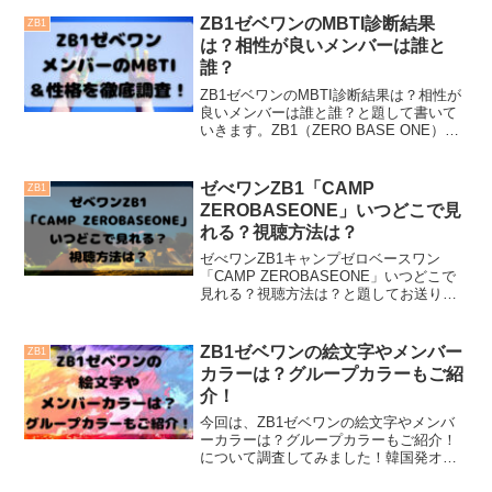
ラからデビューが決定したゼベワン
(ZB1)。過酷なオーディション番組を勝ち
ZB1ゼベワンのMBTI診断結果
ZB1
抜いてデ...
は？相性が良いメンバーは誰と
誰？
ZB1ゼベワンのMBTI診断結果は？相性が
良いメンバーは誰と誰？と題して書いて
いきます。ZB1（ZERO BASE ONE）は
韓国のオーディションプロジェクト
『BOYS PLANET』で、2023年4月に結
成された9人組ボーイズグループです...
ゼべワンZB1「CAMP
ZB1
ZEROBASEONE」いつどこで見
れる？視聴方法は？
ゼべワンZB1キャンプゼロベースワン
「CAMP ZEROBASEONE」いつどこで
見れる？視聴方法は？と題してお送りし
ます。Mnet「BOYS PLANET」を通じて
誕生した第5世代K-POPボーイズグループ
「ZEROBASEONE」（ZB...
ZB1ゼベワンの絵文字やメンバー
ZB1
カラーは？グループカラーもご紹
介！
今回は、ZB1ゼベワンの絵文字やメンバ
ーカラーは？グループカラーもご紹介！
について調査してみました！韓国発オー
ディション番組「ボーイズプラネット(略