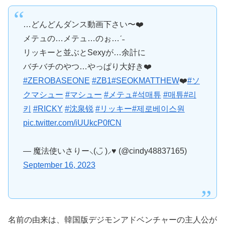
…どんどんダンス動画下さい〜❤️
メテュの…メテュ…のぉ…ˊ˗
リッキーと並ぶとSexyが…余計に
バチバチのやつ…やっぱり大好き❤️
#ZEROBASEONE
#ZB1
#SEOKMATTHEW
❤️
#ソ
クマシュー
#マシュー
#メテュ
#석매튜
#매튜
#리
키
#RICKY
#沈泉锐
#リッキー
#제로베이스원
pic.twitter.com/iUUkcP0fCN
— 魔法使いさりー⸜(◡̈ )⸝♥︎ (@cindy48837165)
September 16, 2023
名前の由来は、韓国版デジモンアドベンチャーの主人公が