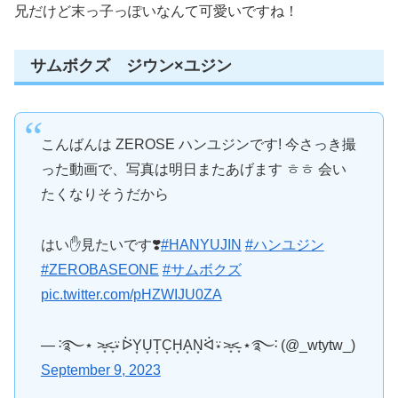
兄だけど末っ子っぽいなんて可愛いですね！
サムボクズ ジウン×ユジン
こんばんは ZEROSE ハンユジンです! 今さっき撮
った動画で、写真は明日またあげます ㅎㅎ 会い
たくなりそうだから
はい✋見たいです❣️
#HANYUJIN
#ハンユジン
#ZEROBASEONE
#サムボクズ
pic.twitter.com/pHZWIJU0ZA
— ࿒࿐⋆ ˃̵͙˂̵͙⍣ᐖY͙U͙T͙C͙H͙A͙N͙ᐛ⍣˃̵͙˂̵͙ ⋆࿐࿒ (@_wtytw_)
September 9, 2023