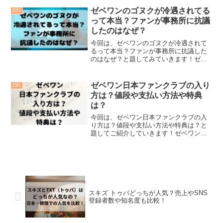
称：ボイプラ)」から結成された、
ZB1（ゼベワン）。韓国人６人、中国人2
ゼベワンのゴヌクが冷遇されてる
ZB1
人、カナダ人1人で結...
って本当？ファンが事務所に抗議
したのはなぜ？
今回は、ゼベワンのゴヌクが冷遇されて
るって本当？ファンが事務所に抗議した
のはなぜ？と題してみていきます！ゼベ
ワンといえば、韓国のサバイバルオーデ
ィション番組にて選抜された9人組の多国
籍グループです！2023年7月に待望のデビ
ゼベワン日本ファンクラブの入り
ZB1
ューを果たし、事...
方は？値段や支払い方法や特典
は？
今回は、ゼベワン日本ファンクラブの入
り方は？値段や支払い方法や特典は？と
題してご紹介していきます！ゼベワンは
通称ZEROBASEONE(ゼロベースワン)
で、略称ZB1、ゼベワンなどと呼ばれて
います。ゼベワンが誕生したのは、韓国
のサバイバルオ...
スキズ トゥバどっちが人気？売上やSNS
登録者数や知名度も比較！