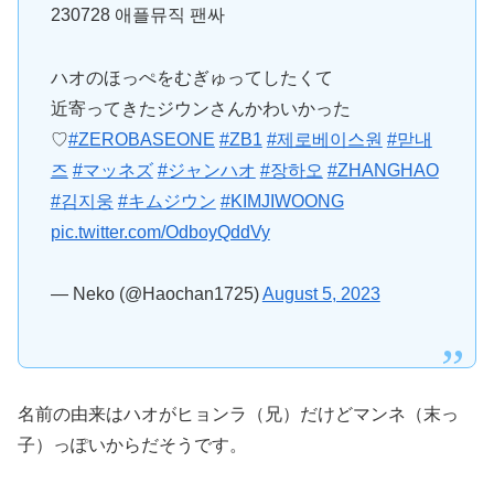
230728 애플뮤직 팬싸
ハオのほっぺをむぎゅってしたくて
近寄ってきたジウンさんかわいかった
♡
#ZEROBASEONE
#ZB1
#제로베이스원
#맏내
즈
#マッネズ
#ジャンハオ
#장하오
#ZHANGHAO
#김지웅
#キムジウン
#KIMJIWOONG
pic.twitter.com/OdboyQddVy
— Neko (@Haochan1725)
August 5, 2023
名前の由来はハオがヒョンラ（兄）だけどマンネ（末っ
子）っぽいからだそうです。