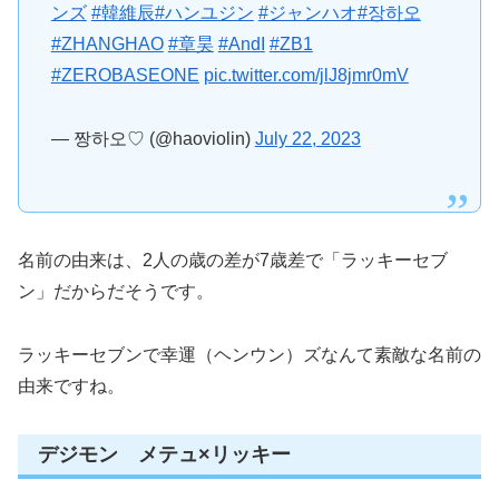
ンズ
#韓維辰
#ハンユジン
#ジャンハオ
#장하오
#ZHANGHAO
#章昊
#AndI
#ZB1
#ZEROBASEONE
pic.twitter.com/jlJ8jmr0mV
— 짱하오♡ (@haoviolin)
July 22, 2023
名前の由来は、2人の歳の差が7歳差で「ラッキーセブ
ン」だからだそうです。
ラッキーセブンで幸運（ヘンウン）ズなんて素敵な名前の
由来ですね。
デジモン メテュ×リッキー