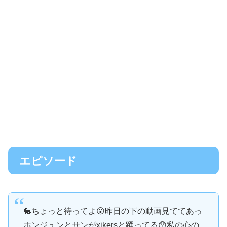
エピソード
🐇ちょっと待ってよ😮昨日の下の動画見ててあっ
ホンジュンとサンがxikersと踊ってる😯私の心の