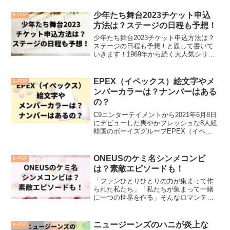
ュージーンズ」。デビュー1周年を迎えた
彼女たちですが、なぜか不仲説がウワサ
少年たち舞台2023チケット申込
K-POP
されて...
方法は？ステージの日程も予想！
少年たち舞台2023チケット申込方法は？
ステージの日程も予想！と題して書いて
いきます！1969年から続く大人気シリー
ズの「少年たち」でジャニーズJr.の登竜
門とも言われています。今年は構成・出
演をSnowManの岩本照くんが務めている
EPEX（イペックス）絵文字やメ
K-POP
ので是...
ンバーカラーは？ナンバーはある
の？
C9エンターテイメントから2021年6月8日
にデビューした爽やかフレッシュな8人組
韓国のボーイズグループEPEX（イペッ
クス）！本当に爽やかなイケメン揃いな
のにデビュー曲はゴリゴリのラップ！今
後はどのようなコンセプトをしていくの
ONEUSのケミ名シンメコンビ
K-POP
かわかりませ...
は？素敵エピソードも！
「ファンひとりひとりの力が集まって作
られた私たち」「私たちが集まって一緒
に一つの世界を作る」そんなロマンティ
ックな抱負を持つONEUS（ワンアス/ウ
ォノス）美しくも可愛さのあるビジュア
ルのメンバー5人で構成される韓国男性ア
ニュージーンズのハニが炎上な
K-POP