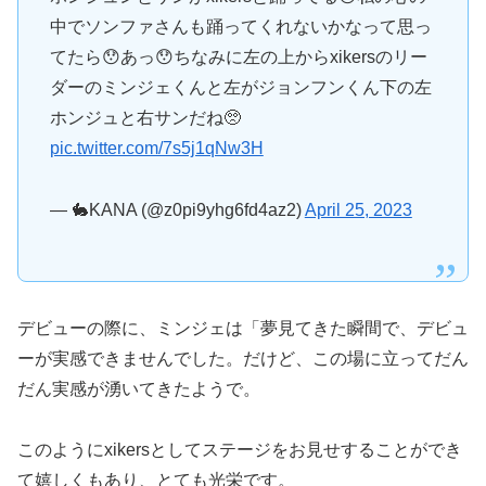
中でソンファさんも踊ってくれないかなって思っ
てたら😯あっ😯ちなみに左の上からxikersのリー
ダーのミンジェくんと左がジョンフンくん下の左
ホンジュと右サンだね🥺
pic.twitter.com/7s5j1qNw3H
— 🐇KANA (@z0pi9yhg6fd4az2)
April 25, 2023
デビューの際に、ミンジェは「夢見てきた瞬間で、デビュ
ーが実感できませんでした。だけど、この場に立ってだん
だん実感が湧いてきたようで。
このようにxikersとしてステージをお見せすることができ
て嬉しくもあり、とても光栄です。