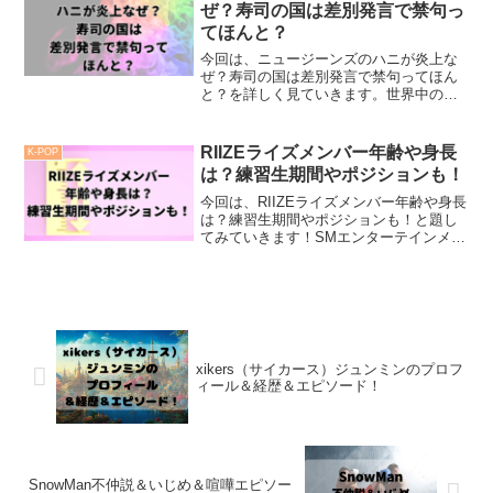
イドルグループであ...
ぜ？寿司の国は差別発言で禁句っ
てほんと？
今回は、ニュージーンズのハニが炎上な
ぜ？寿司の国は差別発言で禁句ってほん
と？を詳しく見ていきます。世界中の若
者の間で今大注目の女性アイドルグルー
プ、NewJeans（ニュージーンズ）。テレ
ビCMでも見ることが多くなったグループ
RIIZEライズメンバー年齢や身長
K-POP
ですよね！Ne...
は？練習生期間やポジションも！
今回は、RIIZEライズメンバー年齢や身長
は？練習生期間やポジションも！と題し
てみていきます！SMエンターテインメン
ト事務は、2023年7月末日に新しいボーイ
ズグループ「RIIZE(ライズ)」が9月にデ
ビューすることを発表しました！その翌
日...
xikers（サイカース）ジュンミンのプロフ
ィール＆経歴＆エピソード！
SnowMan不仲説＆いじめ＆喧嘩エピソー