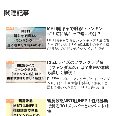
関連記事
MBTI陽キャで明るいランキン
K-POP
グ！逆に陰キャで暗いのは？
MBTI陽キャで明るいランキング！逆に陰
キャで暗いのは？今回はMBTIの中で性格
が明るいのか暗いのかということでそれ
ぞれの性格を紐解きながら2つに分けてい
こうと思います。それではMBTI陽キャで
明るいランキング！逆に陰キャで暗いの
RIIZEライズのファンクラブ名
K-POP
は？始まり...
（ファンダム名）は？由来や意味
も詳しく解説！
RIIZEライズのファンクラブ名（ファンダ
ム名）は？由来や意味も詳しく解説！と
題して書いてきます！NCT出身のショウ
タロウとソンチャンを含む7人組の男性ア
イドルグループが9月4日にRIIZEライズと
してデビューしました。デビューシング
鶴房汐恩MBTIはINFP！性格診断
K-POP
ル「G...
で見るJO1メンバーとのベスト相
性