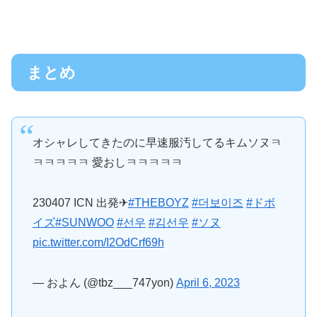
まとめ
オシャレしてきたのに早速服汚してるキムソヌㅋ
ㅋㅋㅋㅋㅋ 愛おしㅋㅋㅋㅋㅋ
230407 ICN 出発✈︎
#THEBOYZ
#더보이즈
#ドボ
イズ
#SUNWOO
#선우
#김선우
#ソヌ
pic.twitter.com/I2OdCrf69h
— およん (@tbz___747yon)
April 6, 2023