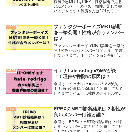
鶴房汐恩MBTIはINFP！性格診断で見る
JO1メンバーとのベスト相性と題して書
いていきます！鶴房さんはJO1のラップ
担当ですがラブソングが大好きで結構ロ
マンチックな面もありそうですよね！オ
タク気質な面もあったり誰も思いつかな
ファンタジーボーイズMBTI診断
K-POP
いようなことを...
を一挙公開！性格が合うメンバー
は？
ファンタジーボーイズMBTI診断を一挙公
開！性格が合うメンバーは？と題して書
いていきます。オーディション番組「少
年ファンタジー」からFANTASY
BOYS(ファンタジーボーイズ)として12人
のメンバーが決まりました！FANTASY
イェナhate rodrigoのMVが炎
K-POP
BOY...
上！理由や削除の原因は？
今回は、イェナhate rodrigoのMVが炎
上！理由や削除の原因は？と題してみて
いきます！イェナは韓国のアイドルで、
日韓合同女性アイドルグループ・IZ*ONE
の元メンバーです。2021年にIZ*ONEとし
ての活動が終了し、2022年1月...
EPEXのMBTI診断結果は？相性が
K-POP
良いメンバーは誰と誰？
今回は、EPEXのMBTI診断結果は？相性
が良いメンバーは誰と誰？と題してご紹
介していきます！EPEX（イーペック