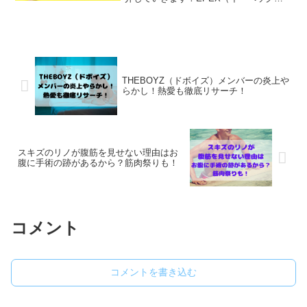
ス）は2021年にデビューした韓国の8人組
男性アイドルグループです！グループ名
には「8人の少年が集まって８つの頂点を
目指す」と...
THEBOYZ（ドボイズ）メンバーの炎上や
らかし！熱愛も徹底リサーチ！
スキズのリノが腹筋を見せない理由はお
腹に手術の跡があるから？筋肉祭りも！
コメント
コメントを書き込む