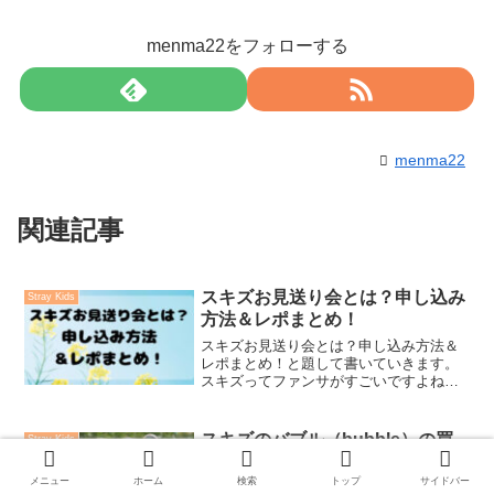
menma22をフォローする
menma22
関連記事
スキズお見送り会とは？申し込み
Stray Kids
方法＆レポまとめ！
スキズお見送り会とは？申し込み方法＆
レポまとめ！と題して書いていきます。
スキズってファンサがすごいですよね！
その中で今回はお見送り会について詳し
く書いていきたいと思います！スキズお
見送り会とは？申し込み方法＆レポまと
スキズのバブル（bubble）の買
Stray Kids
め！をお楽しみください。...
い方を紹介！仕組み＆支払い方法
も！
メニュー
ホーム
検索
トップ
サイドバー