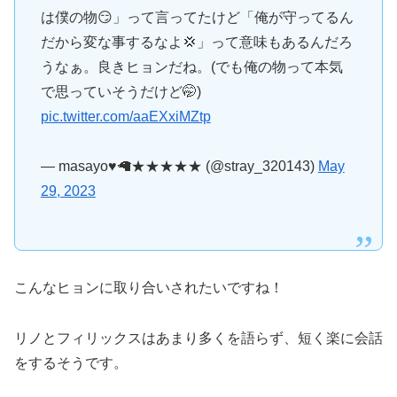
は僕の物😏」って言ってたけど「俺が守ってるん
だから変な事するなよ💢」って意味もあるんだろ
うなぁ。良きヒョンだね。(でも俺の物って本気
で思っていそうだけど🤭)
pic.twitter.com/aaEXxiMZtp
— masayo♥️🦙★★★★★ (@stray_320143)
May
29, 2023
こんなヒョンに取り合いされたいですね！
リノとフィリックスはあまり多くを語らず、短く楽に会話
をするそうです。