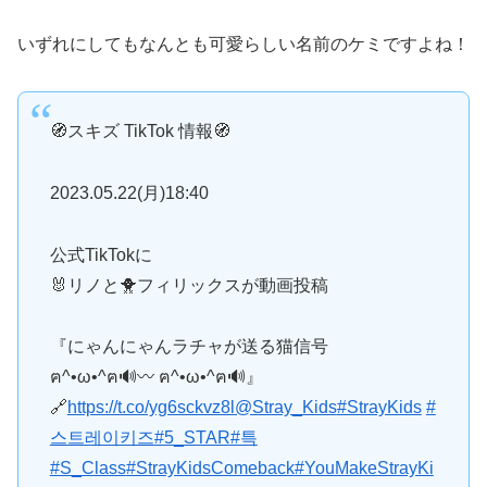
いずれにしてもなんとも可愛らしい名前のケミですよね！
🧭スキズ TikTok 情報🧭
2023.05.22(月)18:40
公式TikTokに
🐰リノと🐥フィリックスが動画投稿
『にゃんにゃんラチャが送る猫信号
ฅ^•ω•^ฅ🔊〰️ ฅ^•ω•^ฅ🔊』
🔗
https://t.co/yg6sckvz8l
@Stray_Kids
#StrayKids
#
스트레이키즈
#5_STAR
#특
#S_Class
#StrayKidsComeback
#YouMakeStrayKi