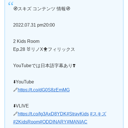
🧭スキズ コンテンツ 情報🧭
2022.07.31 pm20:00
2 Kids Room
Ep.28 🐰リノX🐥フィリックス
YouTubeでは日本語字幕あり❣️
⬇️YouTube
🔗
https://t.co/dG0S8zEmMG
⬇️VLIVE
🔗
https://t.co/Ig3AxD8YDK
#StrayKids
#スキズ
#2KidsRoom
#ODDINARY
#MANIAC