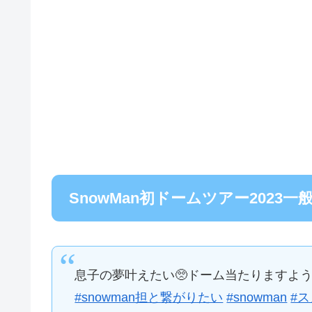
SnowMan初ドームツアー2023一
息子の夢叶えたい🥺ドーム当たりますように
#snowman担と繋がりたい
#snowman
#