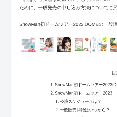
ために、一般発売の申し込み方法についてご
SnowMan初ドームツアー2023iDOME
目
SnowMan初ドームツアー202
SnowMan初ドームツアー2023
公演スケジュールは？
一般販売開始はいつから？