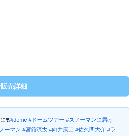
般販売詳細
❣️
#idome
#ドームツアー
#スノーマンに届け
スノーマン
#宮舘涼太
#向井康二
#佐久間大介
#ラ