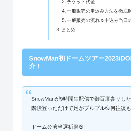
チケット代金
一般販売の申込み方法を徹底
一般販売の流れ＆申込み当日
まとめ
SnowMan初ドームツアー2023
介！
SnowManが9時間生配信で御百度参りした
階段登っただけで足がプルプル💦何往復もし
ドーム公演当選祈願🌸