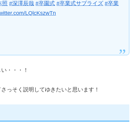
本照
#深澤辰哉
#卒園式
#卒業式サプライズ
#卒業
twitter.com/LQlcKszwTn
しい・・・！
てさっそく説明してゆきたいと思います！