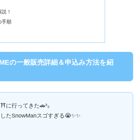
解説！
の手順
iDOMEの一般販売詳細＆申込み方法を紹
⛩に行ってきた🚗³₃
たSnowManスゴすぎる😭✨✨