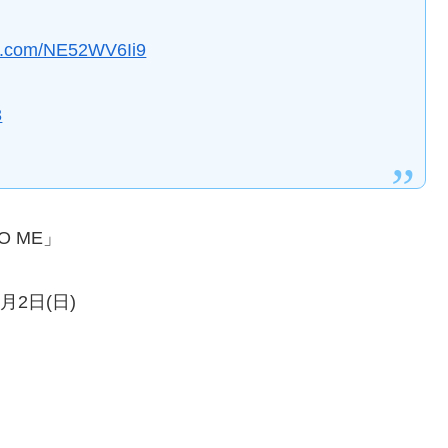
ter.com/NE52WV6Ii9
3
DO ME」
月2日(日)