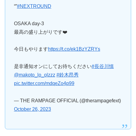
“”
#NEXTROUND
OSAKA day-3
最高の盛り上がりです❤️‍
今日もやります
https://t.co/ek1BzYZRYs
是非通知オンにしてお待ちください
#長谷川慎
@makoto_lo_olzzz
#鈴木昂秀
pic.twitter.com/mdqeZo4p99
— THE RAMPAGE OFFICIAL (@therampagefext)
October 26, 2023