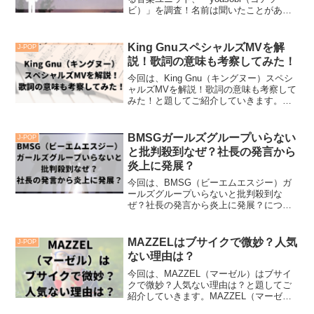
ビ）」を調査！名前は聞いたことがある
けどよく分からない、なぜこんなに人気
があるのか？そんな疑問に答えるために
yoasobiの何がよいのか、なぜここまで若
King GnuスペシャルズMVを解
J-POP
者の心をつか...
説！歌詞の意味も考察してみた！
今回は、King Gnu（キングヌー）スペシ
ャルズMVを解説！歌詞の意味も考察して
みた！と題してご紹介していきます。
2019年にデビューしてから人気の勢いが
止まることがないKing Gnuは、9月に新曲
「SPECIALZ」がリリースされまし...
BMSGガールズグループいらない
J-POP
と批判殺到なぜ？社長の発言から
炎上に発展？
今回は、BMSG（ビーエムエスジー）ガ
ールズグループいらないと批判殺到な
ぜ？社長の発言から炎上に発展？につい
て詳しく見ていきます。2020年に設立さ
れた音楽事務所BMSGは、BE:FIRST（ビ
ーファースト）やMAZZEL（マーゼル）
MAZZELはブサイクで微妙？人気
J-POP
などが...
ない理由は？
今回は、MAZZEL（マーゼル）はブサイ
クで微妙？人気ない理由は？と題してご
紹介していきます。MAZZEL（マーゼ
ル）はBE:FIRST（ビーファースト）の弟