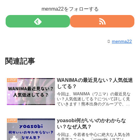
menma22をフォローする
menma22
関連記事
WANIMAの最近見ない？人気低迷
J-POP
してる？
今回は、WANIMA（ワニマ）の最近見な
い？人気低迷してる？について詳しく見
ていきます！熊本出身のグループで、パ
フォーマンス中にくまもんのぬいぐるみ
とステージに立っていたのは印象的で
す！「ともに」や「シグナル」が発表さ
yoasobi何がいいのかわからな
J-POP
れたとき音楽番組に引っ...
い？なぜ人気？
今回は、今若者を中心に絶大な人気を誇
る音楽ユニット、「yoasobi（ヨアソ