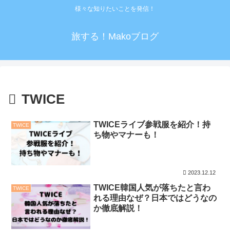
様々な知りたいことを発信！
旅する！Makoブログ
TWICE
TWICEライブ参戦服を紹介！持
TWICE
ち物やマナーも！
2023.12.12
TWICE韓国人気が落ちたと言わ
TWICE
れる理由なぜ？日本ではどうなの
か徹底解説！