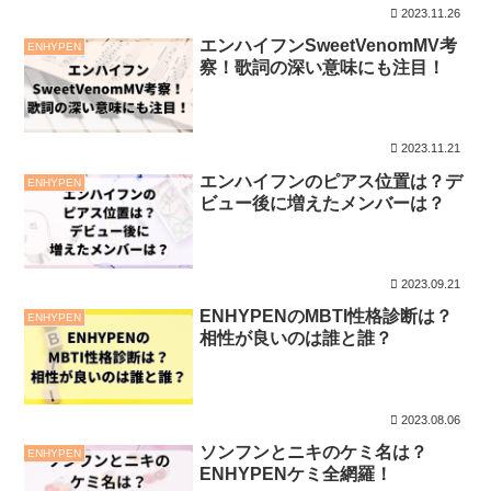
2023.11.26
エンハイフンSweetVenomMV考
ENHYPEN
察！歌詞の深い意味にも注目！
2023.11.21
エンハイフンのピアス位置は？デ
ENHYPEN
ビュー後に増えたメンバーは？
2023.09.21
ENHYPENのMBTI性格診断は？
ENHYPEN
相性が良いのは誰と誰？
2023.08.06
ソンフンとニキのケミ名は？
ENHYPEN
ENHYPENケミ全網羅！